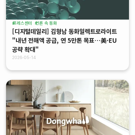
프레스센터
언론 속 동화
[디지털데일리] 김형남 동화일렉트로라이트
"내년 전해액 공급, 연 5만톤 목표…美·EU
공략 확대"
2026-05-14