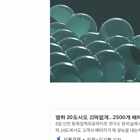
영하 20도서도 끄덕없게…2500개 배
8일 인천 동화일렉트로라이트 연구소 장비실에서
하 20도에서도 고객사 배터리가 제 성능을 내는
생산 기업으로 연구소
서울경제
인천=김기혁 기자