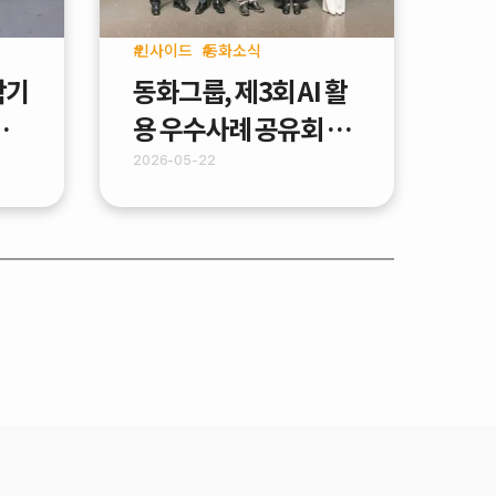
인사이드
동화소식
학기
동화그룹, 제3회 AI 활
화기
용 우수사례 공유회 개
최 - "Work Smarter
2026-05-22
With AI"