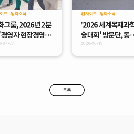
이드
동화소식
인사이드
동화소식
화그룹, 2026년 2분
'2026 세계목재과
 '경영자 현장경영
술대회' 방문단, 동
BWA)' 실시
업 PB공장 견학
6-07-07
2026-06-15
목록