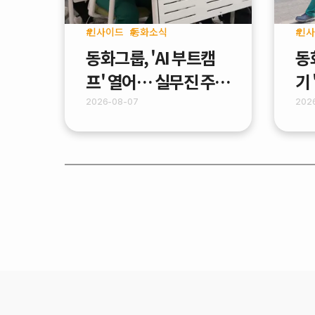
인사이드
동화소식
인사
동화그룹, 'AI 부트캠
동
프' 열어… 실무진 주도
기
AX 가속화
(M
2026-08-07
202