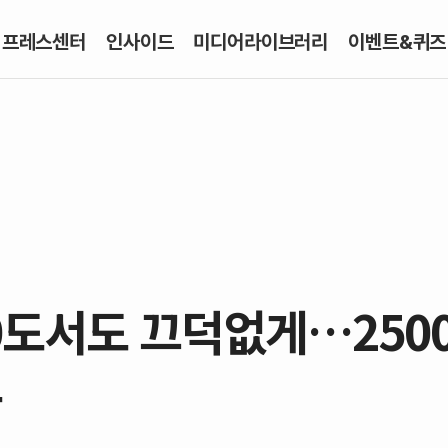
프레스센터
인사이드
미디어라이브러리
이벤트&퀴즈
20도서도 끄덕없게…250
트