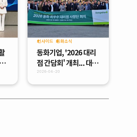
인사이드
동화소식
 활
동화기업, '2026 대리
 개
점 간담회' 개최... 대리
er
점과 파트너십 강화
2026-04-20