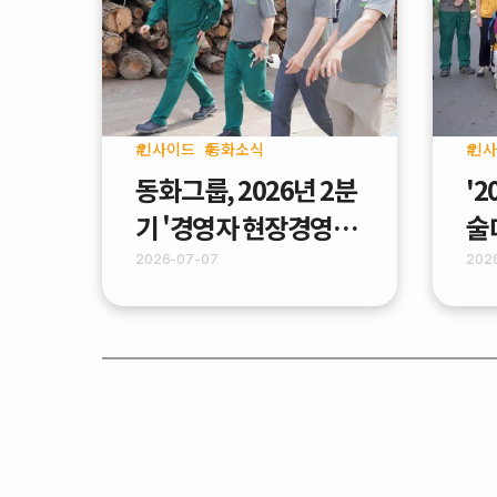
인사이드
동화소식
인사
동화그룹, 2026년 2분
'
기 '경영자 현장경영
술
(MBWA)' 실시
업
2026-07-07
202