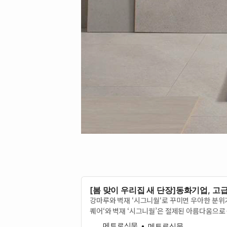
[봄 맞이 우리집 새 단장]동화기업, 고
강마루와 벽재 ‘시그니월‘로 꾸미면 우아한 분위
퀘어‘와 벽재 ‘시그니월’은 절제된 아름다움으로
데 스퀘어와 시
메트로신문
메트로신문