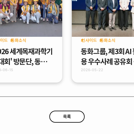
이드
동화소식
인사이드
동화소식
2026 세계목재과학기
동화그룹, 제3회 AI
대회' 방문단, 동화기
용 우수사례 공유회
 PB공장 견학
최 - "Work Smart
6-06-15
2026-05-22
With AI"
목록