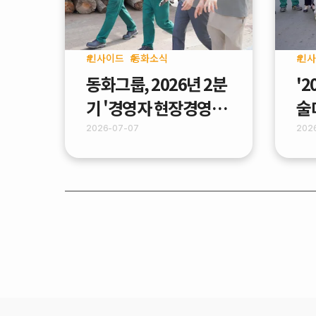
인사이드
동화소식
인사
동화그룹, 2026년 2분
'
기 '경영자 현장경영
술
(MBWA)' 실시
업
2026-07-07
202