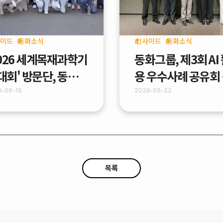
이드
동화소식
인사이드
동화소식
2026 세계목재과학기
동화그룹, 제3회 AI
대회' 방문단, 동화기
용 우수사례 공유회
 PB공장 견학
최 - "Work Smart
6-06-15
2026-05-22
With AI"
목록