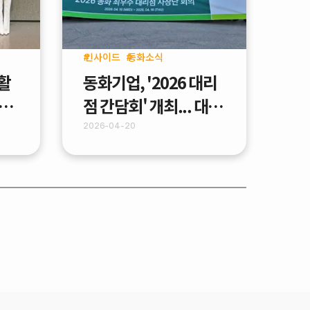
인사이드
동화소식
 활
동화기업, '2026 대리
 개
점 간담회' 개최... 대리
er
점과 파트너십 강화
2026-04-20