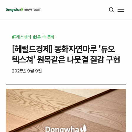
프레스센터
언론 속 동화
[헤럴드경제] 동화자연마루 '듀오
텍스쳐' 원목같은 나뭇결 질감 구현
2025년 9월 9일