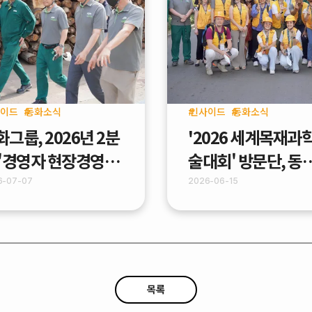
이드
동화소식
인사이드
동화소식
화그룹, 2026년 2분
'2026 세계목재과
 '경영자 현장경영
술대회' 방문단, 동
BWA)' 실시
업 PB공장 견학
6-07-07
2026-06-15
목록