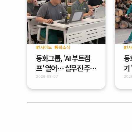
인사이드
동화소식
인사
동화그룹, 'AI 부트캠
동
프' 열어… 실무진 주도
기
AX 가속화
(M
2026-08-07
202