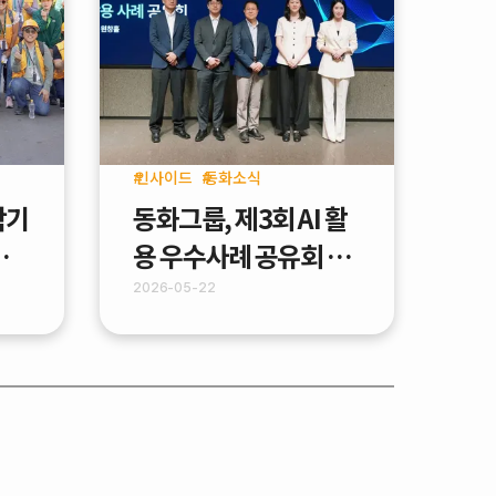
인사이드
동화소식
학기
동화그룹, 제3회 AI 활
화기
용 우수사례 공유회 개
최 - "Work Smarter
2026-05-22
With AI"